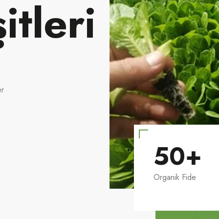
itleri
er
50
+
Organik Fide