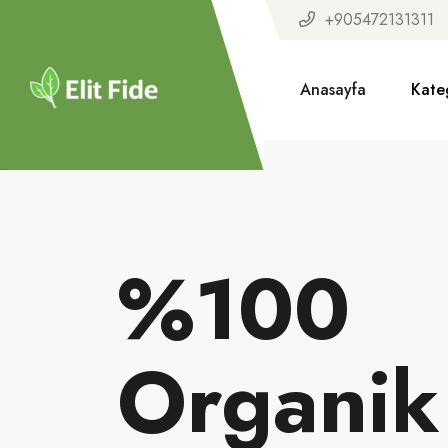
+905472131311
Anasayfa
Kate
%100
Organik