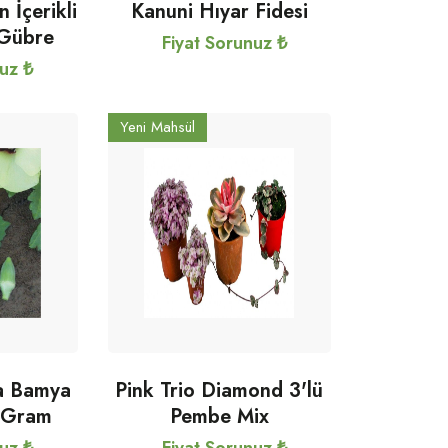
İçerikli
Kanuni Hıyar Fidesi
 Gübre
Fiyat Sorunuz ₺
nuz ₺
Yeni Mahsül
sa Bamya
Pink Trio Diamond 3'lü
 Gram
Pembe Mix