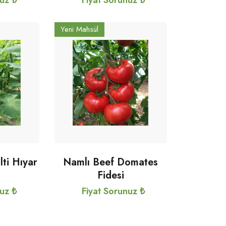
nuz ₺
Fiyat Sorunuz ₺
Yeni Mahsül
lti Hıyar
Namlı Beef Domates
Fidesi
nuz ₺
Fiyat Sorunuz ₺