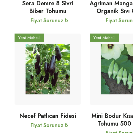
Sera Demre 8 Sivri
Agriman Mangan 
Biber Tohumu
Organik Sıvı
Fiyat Sorunuz ₺
Fiyat Soru
Yeni Mahsül
Yeni Mahsül
Necef Patlıcan Fidesi
Mini Bodur Kı
Tohumu 500
Fiyat Sorunuz ₺