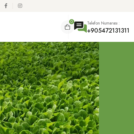
0
Telefon Numarası :
+905472131311